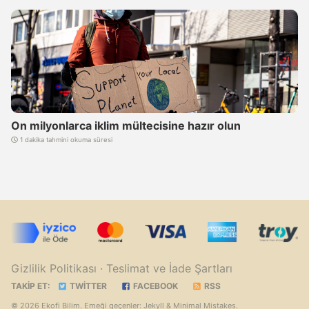
On milyonlarca iklim mültecisine hazır olun
1 dakika tahmini okuma süresi
Artık Substack'tayız. Yeni haberler için abone olmayı
unutmayın!
Gizlilik Politikası
· Teslimat ve İade Şartları
TAKIP ET:
TWITTER
FACEBOOK
RSS
© 2026 Ekofi Bilim. Emeği geçenler:
Jekyll
&
Minimal Mistakes
.