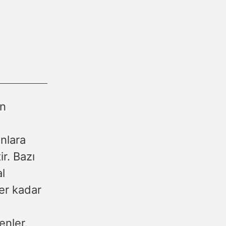
an
nlara
r. Bazı
al
ler kadar
enler,