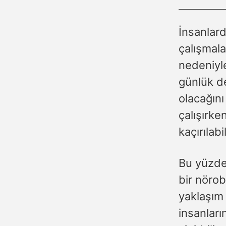
İnsanlar
çalışmala
nedeniyle
günlük de
olacağını
çalışırke
kaçırılabil
Bu yüzden
bir nörob
yaklaşım
insanları