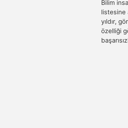
Bilim ins
listesine
yıldır, g
özelliği
başarısızl