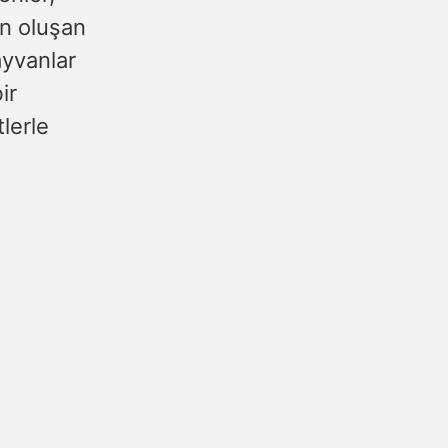
en oluşan
ayvanlar
ir
lerle