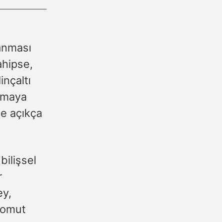
yanması
ahipse,
nçaltı
almaya
ce açıkça
bilişsel
r
ey,
 somut