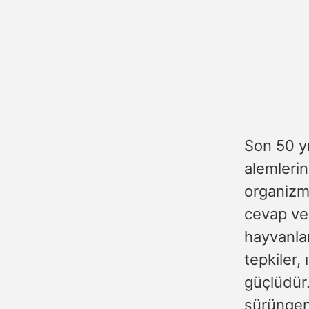
Son 50 yı
alemleri
organizm
cevap ver
hayvanlar
tepkiler,
güçlüdür.
sürüngenl