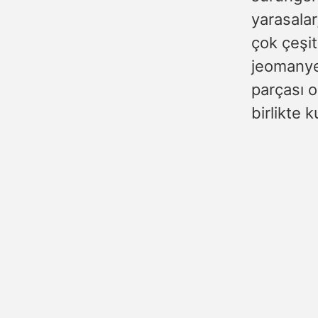
yarasalar
çok çeşit
jeomanyet
parçası o
birlikte k