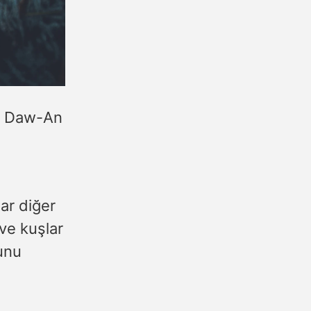
y; Daw-An
ar diğer
 ve kuşlar
unu