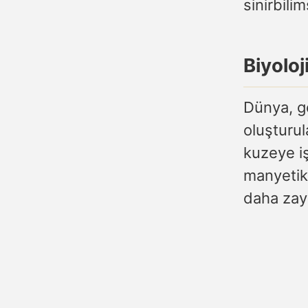
sinirbilim
Biyoloj
Dünya, ge
oluşturul
kuzeye i
manyetik 
daha zayı