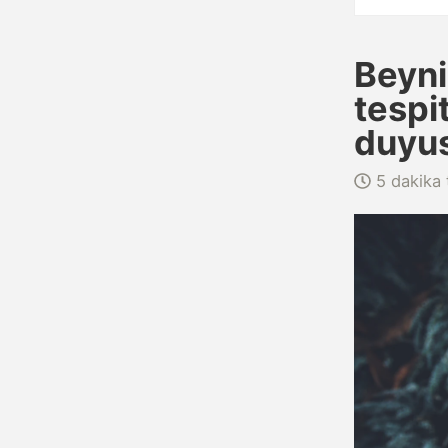
Beyni
tespi
duyus
5 dakika 