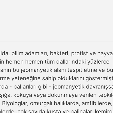
lda, bilim adamları, bakteri, protist ve hayv
nin hemen hemen tüm dallarındaki yüzlerce
anın bu jeomanyetik alanı tespit etme ve bu
me yeteneğine sahip olduklarını göstermişti
da - bal arıları gibi - jeomanyetik davranışs
 ışığa, kokuya veya dokunmaya verilen tepki
 Biyologlar, omurgalı balıklarda, amfibilerde,
erde, çok sayıda kuşta ve balinalar, kemirg