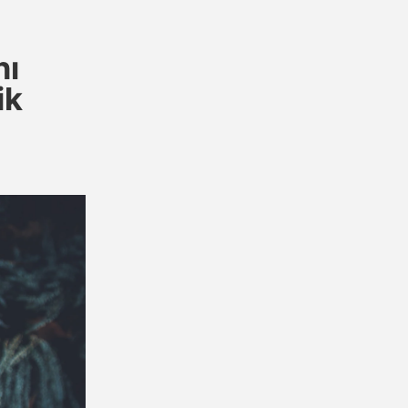
nı
ik