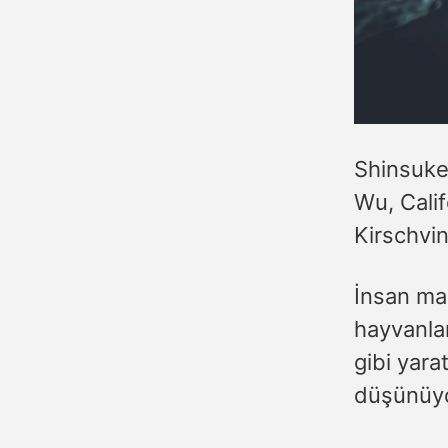
Shinsuke
Wu, Calif
Kirschvin
İnsan man
hayvanlar
gibi yara
düşünüyo