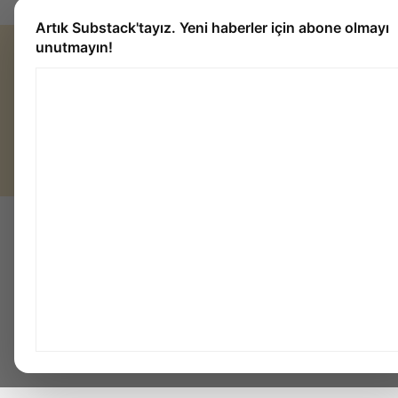
Artık Substack'tayız. Yeni haberler için abone olmayı
unutmayın!
Gizlilik Politikası
· Teslimat ve İade Şartları
TAKIP ET:
TWITTER
FACEBOOK
RSS
© 2026 Ekofi Bilim. Emeği geçenler:
Jekyll
&
Minimal Mistakes
.