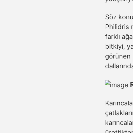
Söz konus
Philidris
farklı ağ
bitkiyi, 
görünen S
dallarınd
Karıncala
çatlaklar
karıncala
ürettikte