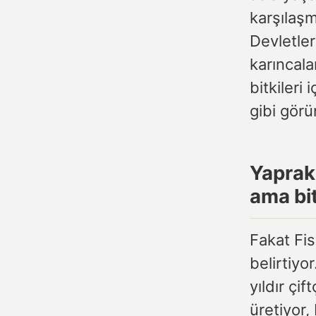
karşılaşm
Devletler
karıncala
bitkileri 
gibi görü
Yaprak 
ama bit
Fakat Fis
belirtiyo
yıldır çi
üretiyor, 