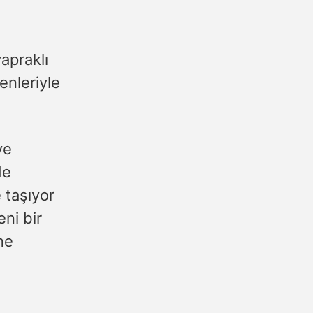
yapraklı
tenleriyle
ve
de
 taşıyor
eni bir
ne