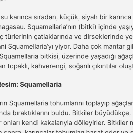
u karınca sıradan, küçük, siyah bir karınca
 nagasau. Squamellaria’nın (bitki) içinde yaşı
aç türlerinin çatlaklarında ve dirseklerinde y
yani Squamellaria’yı yiyor. Daha çok mantar gi
quamellaria bitkisi, üzerinde yaşadığı ağaçl
an topaklı, kahverengi, soğanlı çıkıntılar oluş
Resim: Squamellaria
rın Squamellaria tohumlarını toplayıp ağaçlar
ında bıraktıklarını buldu. Bitkiler büyüdükçe,
r onları kendi kakalarıyla dölleyirler. Bitkile
n sonra, karıncalar tohumları hasat eder ve 