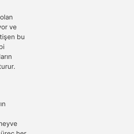
 olan
yor ve
etişen bu
bi
arın
turur.
ın
r meyve
süreç her