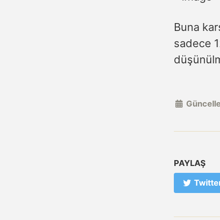
Buna karş
sadece 12
düşünülm
Güncelle
PAYLAŞ
Twitte