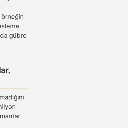
, örneğin
besleme
arda gübre
ar,
lmadığını
milyon
r mantar