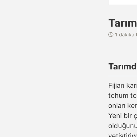
Tarım 
1 dakika 
Tarımda
Fijian ka
tohum to
onları ke
Yeni bir 
olduğunu 
yetiştiriy