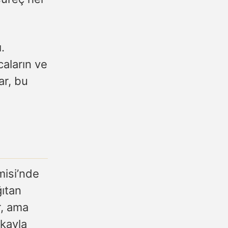
.
caların ve
ar, bu
misi’nde
ğıtan
r, ama
akayla