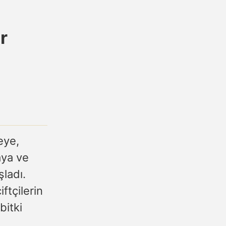
r
eye,
aya ve
ladı.
ftçilerin
bitki