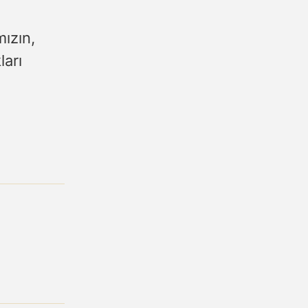
mızın,
ları