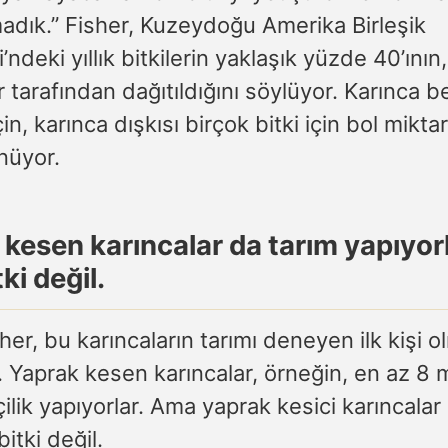
adık.” Fisher, Kuzeydoğu Amerika Birleşik
i’ndeki yıllık bitkilerin yaklaşık yüzde 40’ının
r tarafından dağıtıldığını söylüyor. Karınca 
için, karınca dışkısı birçok bitki için bol mikt
nüyor.
kesen karıncalar da tarım yapıyorl
ki değil.
her, bu karıncaların tarımı deneyen ilk kişi o
r. Yaprak kesen karıncalar, örneğin, en az 8 
ftçilik yapıyorlar. Ama yaprak kesici karıncala
bitki değil.