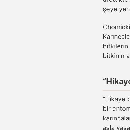
şeye yen
Chomicki’
Karıncala
bitkileri
bitkinin 
“Hikay
“Hikaye b
bir entom
karıncala
asla yaşa