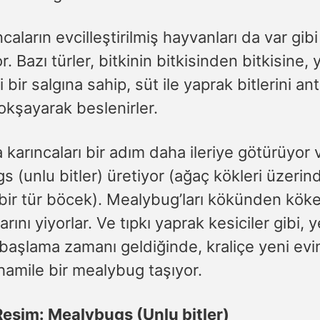
ncaların evcilleştirilmiş hayvanları da var gibi
. Bazı türler, bitkinin bitkisinden bitkisine, 
 bir salgına sahip, süt ile yaprak bitlerini an
okşayarak beslenirler.
karıncaları bir adım daha ileriye götürüyor 
 (unlu bitler) üretiyor (ağaç kökleri üzerin
bir tür böcek). Mealybug’ları kökünden köke
arını yiyorlar. Ve tıpkı yaprak kesiciler gibi, y
başlama zamanı geldiğinde, kraliçe yeni evi
hamile bir mealybug taşıyor.
Resim: Mealybugs (Unlu bitler)