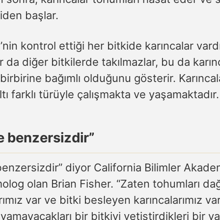
iden başlar.
nin kontrol ettiği her bitkide karıncalar vardı
r da diğer bitkilerde takılmazlar, bu da karın
n birbirine bağımlı olduğunu gösterir. Karıncal
altı farklı türüyle çalışmakta ve yaşamaktadır.
e benzersizdir”
enzersizdir” diyor California Bilimler Akade
olog olan Brian Fisher. “Zaten tohumları da
rımız var ve bitki besleyen karıncalarımız va
yamayacakları bir bitkiyi yetiştirdikleri bir v