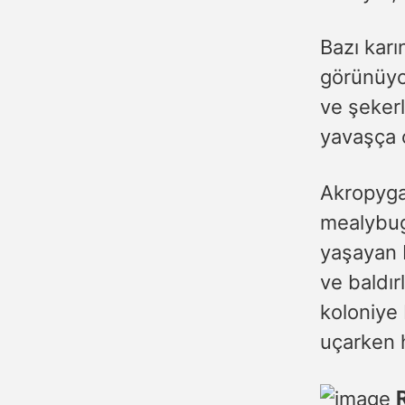
Bazı karı
görünüyor
ve şekerli
yavaşça 
Akropyga 
mealybugs
yaşayan 
ve baldırl
koloniye 
uçarken 