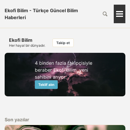
Ekofi Bilim - Türkçe Güncel Bilim
Togg
Haberleri
Men
Ekofi Bilim
Takip et
Her hayal bir dünyadır.
4 binden fazla takipçisiyle
beraber Ekofi Bilim, yeni
sahibini arıyor.
Teklif alın
Son yazılar