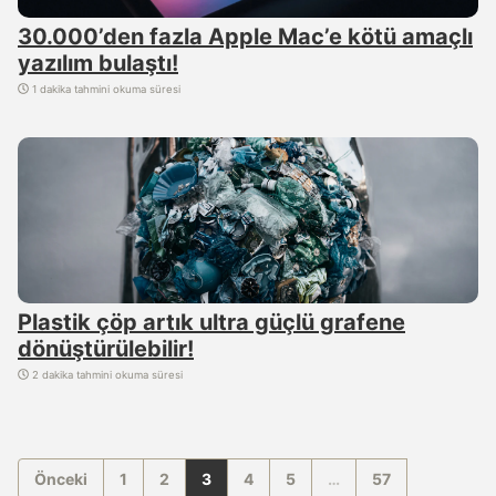
30.000’den fazla Apple Mac’e kötü amaçlı
yazılım bulaştı!
1 dakika tahmini okuma süresi
Plastik çöp artık ultra güçlü grafene
dönüştürülebilir!
2 dakika tahmini okuma süresi
Önceki
1
2
3
4
5
…
57