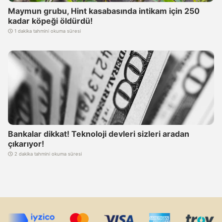
Maymun grubu, Hint kasabasında intikam için 250
kadar köpeği öldürdü!
1 dakika tahmini okuma süresi
Bankalar dikkat! Teknoloji devleri sizleri aradan
çıkarıyor!
2 dakika tahmini okuma süresi
Artık Substack'tayız. Yeni haberler için abone olmayı
unutmayın!