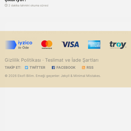
2 dakika tahmini okuma süresi
Artık Substack'tayız. Yeni haberler için abone olmayı
unutmayın!
Gizlilik Politikası
· Teslimat ve İade Şartları
TAKIP ET:
TWITTER
FACEBOOK
RSS
© 2026 Ekofi Bilim. Emeği geçenler:
Jekyll
&
Minimal Mistakes
.