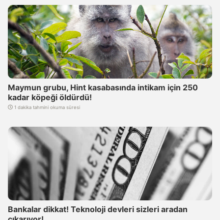
Maymun grubu, Hint kasabasında intikam için 250
kadar köpeği öldürdü!
1 dakika tahmini okuma süresi
Bankalar dikkat! Teknoloji devleri sizleri aradan
çıkarıyor!