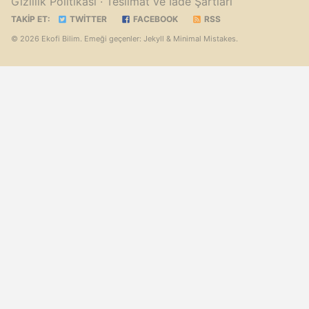
Gizlilik Politikası
· Teslimat ve İade Şartları
TAKIP ET:
TWITTER
FACEBOOK
RSS
© 2026 Ekofi Bilim. Emeği geçenler:
Jekyll
&
Minimal Mistakes
.