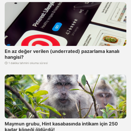
En az değer verilen (underrated) pazarlama kanalı
hangisi?
1 dakika tahmini okuma süresi
Maymun grubu, Hint kasabasında intikam için 250
kadar köpeği öldürdü!