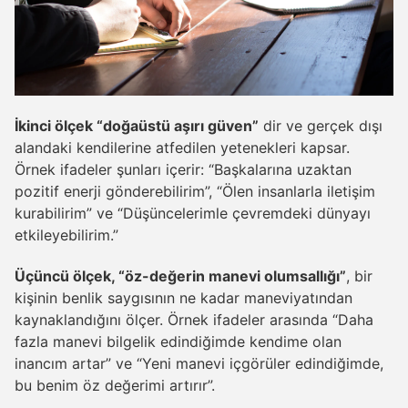
İkinci ölçek “doğaüstü aşırı güven”
dir ve gerçek dışı
alandaki kendilerine atfedilen yetenekleri kapsar.
Örnek ifadeler şunları içerir: “Başkalarına uzaktan
pozitif enerji gönderebilirim”, “Ölen insanlarla iletişim
kurabilirim” ve “Düşüncelerimle çevremdeki dünyayı
etkileyebilirim.”
Üçüncü ölçek, “öz-değerin manevi olumsallığı”
, bir
kişinin benlik saygısının ne kadar maneviyatından
kaynaklandığını ölçer. Örnek ifadeler arasında “Daha
fazla manevi bilgelik edindiğimde kendime olan
inancım artar” ve “Yeni manevi içgörüler edindiğimde,
bu benim öz değerimi artırır”.