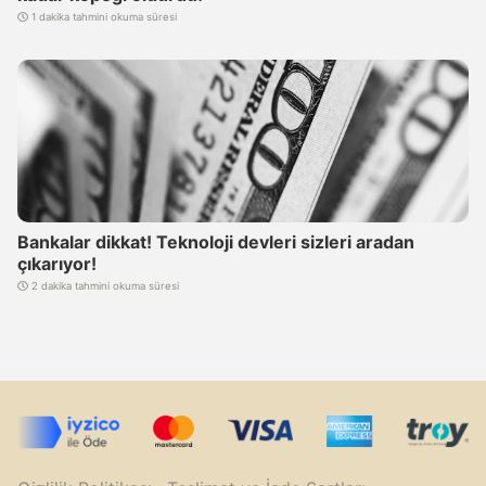
1 dakika tahmini okuma süresi
Bankalar dikkat! Teknoloji devleri sizleri aradan
çıkarıyor!
2 dakika tahmini okuma süresi
Artık Substack'tayız. Yeni haberler için abone olmayı
unutmayın!