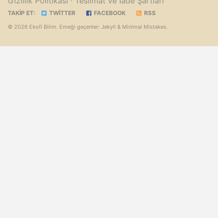
Gizlilik Politikası
· Teslimat ve İade Şartları
TAKIP ET:
TWITTER
FACEBOOK
RSS
© 2026 Ekofi Bilim. Emeği geçenler:
Jekyll
&
Minimal Mistakes
.