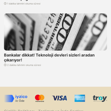
1 dakika tahmini okuma süresi
Bankalar dikkat! Teknoloji devleri sizleri aradan
çıkarıyor!
2 dakika tahmini okuma süresi
Artık Substack'tayız. Yeni haberler için abone olmayı
unutmayın!